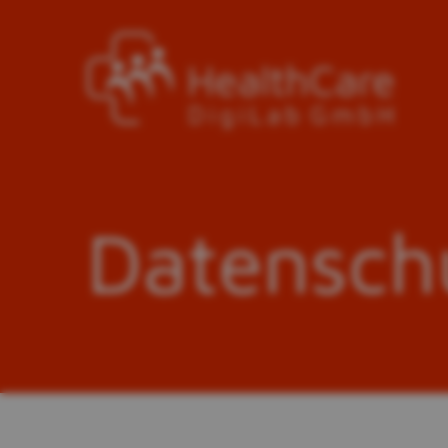
Datensch